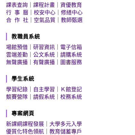
課表查詢
｜
課程計畫
｜
資優教育
行 事 曆
｜
校安中心
｜
修繕中心
合 作 社
｜
空氣品質
｜
教師甄選
教職員系統
場館預借
｜
研習資訊
｜
電子信箱
雲端差勤
｜
公文系統
｜
請購系統
無聲廣播
｜
有聲廣播
｜
圖書服務
學生系統
學習紀錄
｜
自主學習
｜
Ｋ館登記
競賽營隊
｜
請假系統
｜
校務系統
專案網頁
新課綱課程發展
｜
大學多元入學
優質化特色領航
｜
教育儲蓄專戶