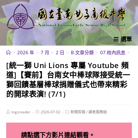
跳
轉
至
主
要
選單
內
>
2026 年
>
7 月
>
2 日
>
B.文章分類
>
07.校內訊息
>
新
容
[統一獅 Uni Lions 專屬 Youtube 頻
道]【賽前】台南女中棒球隊接受統一
獅回饋基層棒球捐贈儀式也帶來精彩
的開球表演! (7/1)
Post
Post
Post
tngsreader
2026-07-02
新聞剪報
/
讀者服務組
author:
published:
category:
請點選下方影片連結觀看。