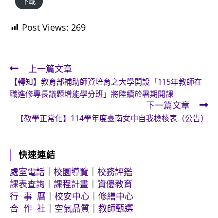
下載
Post Views:
269
上一篇文章
Read
【轉知】教育部補助師資培育之大學開設「115年教師在
more
職進修專長議題增能學分班」將陸續於暑期開課
articles
下一篇文章
【教學正常化】114學年度臺南女中自我檢核表（公告）
快速連結
處室電話
｜
校園導覽
｜
校務評鑑
課表查詢
｜
課程計畫
｜
資優教育
行 事 曆
｜
校安中心
｜
修繕中心
合 作 社
｜
空氣品質
｜
教師甄選