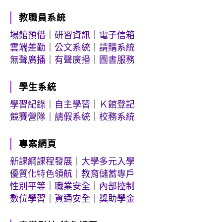
教職員系統
場館預借
｜
研習資訊
｜
電子信箱
雲端差勤
｜
公文系統
｜
請購系統
無聲廣播
｜
有聲廣播
｜
圖書服務
學生系統
學習紀錄
｜
自主學習
｜
Ｋ館登記
競賽營隊
｜
請假系統
｜
校務系統
專案網頁
新課綱課程發展
｜
大學多元入學
優質化特色領航
｜
教育儲蓄專戶
性別平等
｜
職業安全
｜
內部控制
數位學習
｜
資通安全
｜
獎助學金