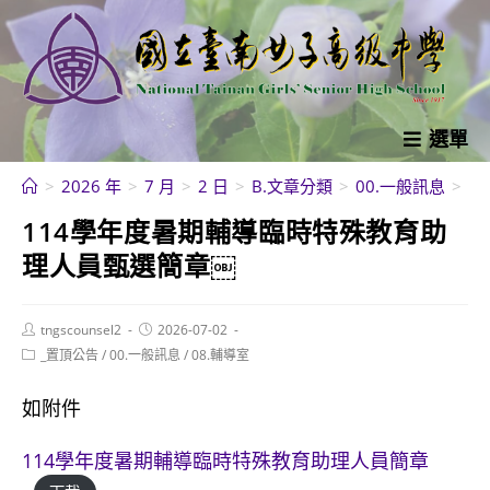
跳
轉
至
主
要
選單
內
>
2026 年
>
7 月
>
2 日
>
B.文章分類
>
00.一般訊息
>
1
容
114學年度暑期輔導臨時特殊教育助
理人員甄選簡章￼
Post
Post
tngscounsel2
2026-07-02
author:
published:
Post
_置頂公告
/
00.一般訊息
/
08.輔導室
category:
如附件
114學年度暑期輔導臨時特殊教育助理人員簡章