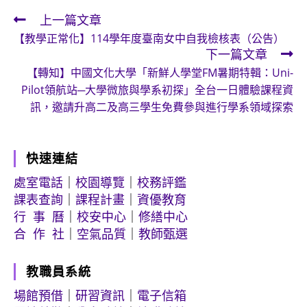
上一篇文章
Read
【教學正常化】114學年度臺南女中自我檢核表（公告）
more
下一篇文章
articles
【轉知】中國文化大學「新鮮人學堂FM暑期特輯：Uni-
Pilot領航站─大學微旅與學系初探」全台一日體驗課程資
訊，邀請升高二及高三學生免費參與進行學系領域探索
快速連結
處室電話
｜
校園導覽
｜
校務評鑑
課表查詢
｜
課程計畫
｜
資優教育
行 事 曆
｜
校安中心
｜
修繕中心
合 作 社
｜
空氣品質
｜
教師甄選
教職員系統
場館預借
｜
研習資訊
｜
電子信箱