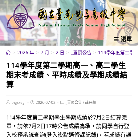
跳
轉
至
主
要
選單
內
>
2026 年
>
7 月
>
2 日
>
_置頂公告
>
114學年度第二
容
114學年度第二學期高一、高二學生
期末考成績、平時成績及學期成績結
算
Post
Post
Post
tngsregi
2026-07-02
_置頂公告
/
註冊組
author:
published:
category:
114學年度第二學期學生學期成績於7月2日結算完
畢，請依7月2日17時公告成績為準，請同學自行登
入校務系統查詢(登入後點選修課紀錄)，若成績有誤