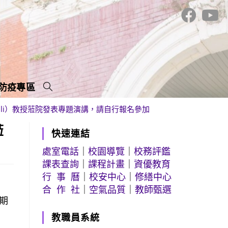
防疫專區
uli）教授蒞院發表專題演講，請自行報名參加
蒞
快速連結
處室電話
｜
校園導覽
｜
校務評鑑
課表查詢
｜
課程計畫
｜
資優教育
行 事 曆
｜
校安中心
｜
修繕中心
合 作 社
｜
空氣品質
｜
教師甄選
期
教職員系統