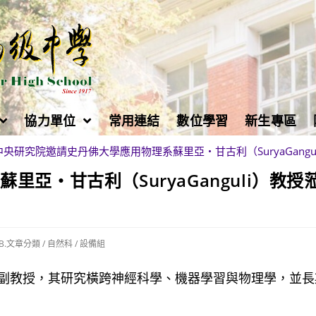
協力單位
常用連結
數位學習
新生專區
中央研究院邀請史丹佛大學應用物理系蘇里亞・甘古利（SuryaGang
亞・甘古利（SuryaGanguli）教授
B.文章分類
/
自然科
/
設備組
副教授，其研究橫跨神經科學、機器學習與物理學，並長