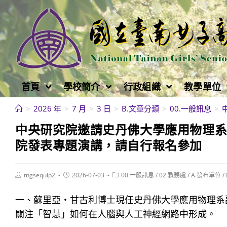
跳
轉
至
主
要
內
首頁
學校簡介
行政組織
教學單位
容
>
2026 年
>
7 月
>
3 日
>
B.文章分類
>
00.一般訊息
>
中央研究院邀請史丹佛大學應用物理系蘇里
院發表專題演講，請自行報名參加
Post
Post
Post
tngsequip2
2026-07-03
00.一般訊息
/
02.教務處
/
A.發布單位
/
author:
published:
category:
一、蘇里亞・甘古利博士現任史丹佛大學應用物理系
關注「智慧」如何在人腦與人工神經網路中形成。