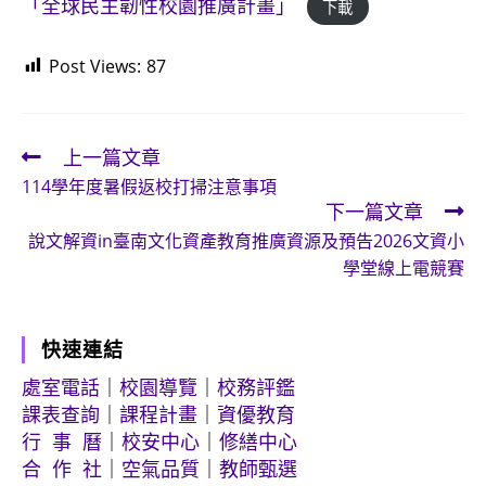
「全球民主韌性校園推廣計畫」
下載
Post Views:
87
上一篇文章
Read
114學年度暑假返校打掃注意事項
more
下一篇文章
articles
說文解資in臺南文化資產教育推廣資源及預告2026文資小
學堂線上電競賽
快速連結
處室電話
｜
校園導覽
｜
校務評鑑
課表查詢
｜
課程計畫
｜
資優教育
行 事 曆
｜
校安中心
｜
修繕中心
合 作 社
｜
空氣品質
｜
教師甄選