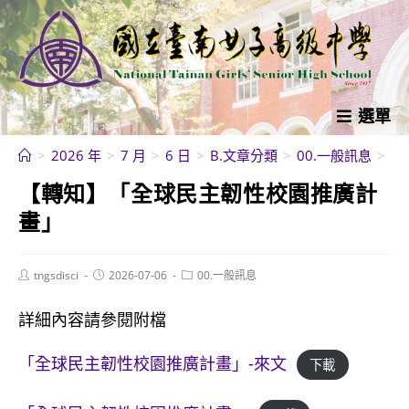
跳
轉
至
主
要
選單
內
>
2026 年
>
7 月
>
6 日
>
B.文章分類
>
00.一般訊息
>
【
容
【轉知】「全球民主韌性校園推廣計
畫」
Post
Post
Post
tngsdisci
2026-07-06
00.一般訊息
author:
published:
category:
詳細內容請參閱附檔
「全球民主韌性校園推廣計畫」-來文
下載