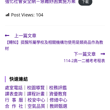
強化社會安全網－急難紓困實施方案
下載
Post Views:
104
上一篇文章
Read
【轉知】提醒所屬學校及相關機構勿使用是類商品作為教
more
材
articles
下一篇文章
114-2高一二補考考程表
快速連結
處室電話
｜
校園導覽
｜
校務評鑑
課表查詢
｜
課程計畫
｜
資優教育
行 事 曆
｜
校安中心
｜
修繕中心
合 作 社
｜
空氣品質
｜
教師甄選