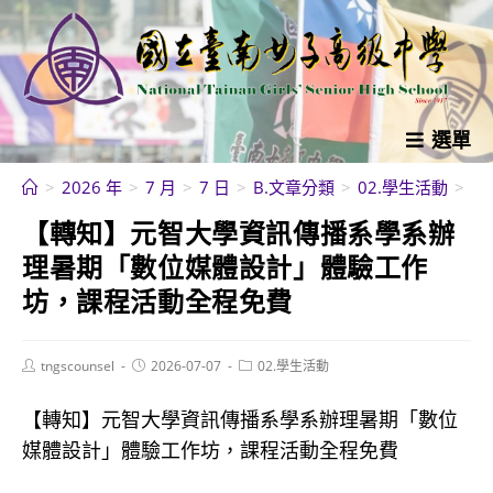
跳
轉
至
主
要
選單
內
>
2026 年
>
7 月
>
7 日
>
B.文章分類
>
02.學生活動
>
【
容
【轉知】元智大學資訊傳播系學系辦
理暑期「數位媒體設計」體驗工作
坊，課程活動全程免費
Post
Post
Post
tngscounsel
2026-07-07
02.學生活動
author:
published:
category:
【轉知】元智大學資訊傳播系學系辦理暑期「數位
媒體設計」體驗工作坊，課程活動全程免費