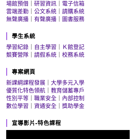
場館預借
｜
研習資訊
｜
電子信箱
雲端差勤
｜
公文系統
｜
請購系統
無聲廣播
｜
有聲廣播
｜
圖書服務
學生系統
學習紀錄
｜
自主學習
｜
Ｋ館登記
競賽營隊
｜
請假系統
｜
校務系統
專案網頁
新課綱課程發展
｜
大學多元入學
優質化特色領航
｜
教育儲蓄專戶
性別平等
｜
職業安全
｜
內部控制
數位學習
｜
資通安全
｜
獎助學金
宣導影片-特色課程