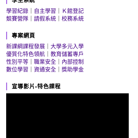
學生系統
學習紀錄
｜
自主學習
｜
Ｋ館登記
競賽營隊
｜
請假系統
｜
校務系統
專案網頁
新課綱課程發展
｜
大學多元入學
優質化特色領航
｜
教育儲蓄專戶
性別平等
｜
職業安全
｜
內部控制
數位學習
｜
資通安全
｜
獎助學金
宣導影片-特色課程