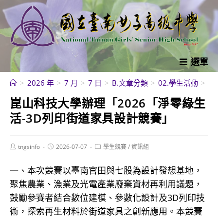
跳
轉
至
主
要
選單
內
>
2026 年
>
7 月
>
7 日
>
B.文章分類
>
02.學生活動
>
學
容
崑山科技大學辦理「2026「淨零綠生
活-3D列印街道家具設計競賽」
Post
Post
Post
tngsinfo
2026-07-07
學生競賽
/
資訊組
author:
published:
category:
一、本次競賽以臺南官田與七股為設計發想基地，
聚焦農業、漁業及光電產業廢棄資材再利用議題，
鼓勵參賽者結合數位建模、參數化設計及3D列印技
術，探索再生材料於街道家具之創新應用。本競賽