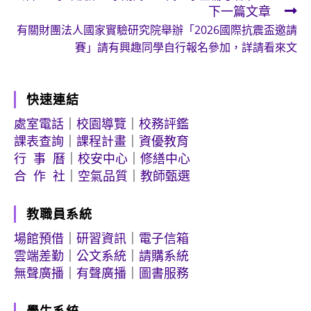
more
下一篇文章
articles
有關財團法人國家實驗研究院舉辦「2026國際抗震盃邀請
賽」請有興趣同學自行報名參加，詳請看來文
快速連結
處室電話
｜
校園導覽
｜
校務評鑑
課表查詢
｜
課程計畫
｜
資優教育
行 事 曆
｜
校安中心
｜
修繕中心
合 作 社
｜
空氣品質
｜
教師甄選
教職員系統
場館預借
｜
研習資訊
｜
電子信箱
雲端差勤
｜
公文系統
｜
請購系統
無聲廣播
｜
有聲廣播
｜
圖書服務