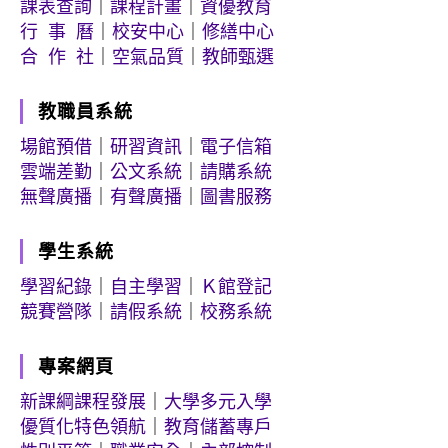
課表查詢
｜
課程計畫
｜
資優教育
行 事 曆
｜
校安中心
｜
修繕中心
合 作 社
｜
空氣品質
｜
教師甄選
教職員系統
場館預借
｜
研習資訊
｜
電子信箱
雲端差勤
｜
公文系統
｜
請購系統
無聲廣播
｜
有聲廣播
｜
圖書服務
學生系統
學習紀錄
｜
自主學習
｜
Ｋ館登記
競賽營隊
｜
請假系統
｜
校務系統
專案網頁
新課綱課程發展
｜
大學多元入學
優質化特色領航
｜
教育儲蓄專戶