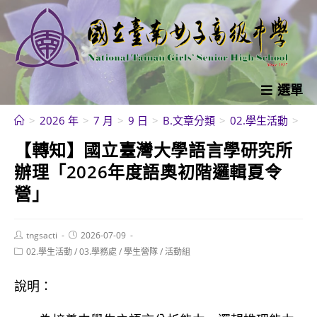
跳
轉
至
主
要
選單
內
>
2026 年
>
7 月
>
9 日
>
B.文章分類
>
02.學生活動
>
學
容
【轉知】國立臺灣大學語言學研究所
辦理「2026年度語奧初階邏輯夏令
營」
Post
Post
tngsacti
2026-07-09
author:
published:
Post
02.學生活動
/
03.學務處
/
學生營隊
/
活動組
category:
說明：