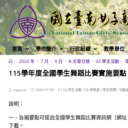
跳
轉
至
主
要
內
首頁
學校簡介
行政組織
教學單位
容
>
2026 年
>
7 月
>
9 日
>
B.文章分類
>
02.學生活動
>
115學年度全國學生舞蹈比賽實施要點
Post
Post
Post
tngsacti
2026-07-09
02.學生活動
/
03.學務處
/
學生競賽
/
活動
author:
published:
category:
說明：
一、旨揭要點可逕自全國學生舞蹈比賽資訊網（網址
下載。