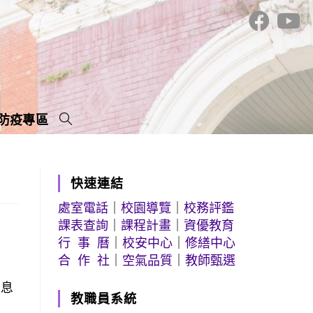
防疫專區
快速連結
處室電話
｜
校園導覽
｜
校務評鑑
課表查詢
｜
課程計畫
｜
資優教育
行 事 曆
｜
校安中心
｜
修繕中心
合 作 社
｜
空氣品質
｜
教師甄選
消息
教職員系統