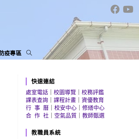
防疫專區
快速連結
處室電話
｜
校園導覽
｜
校務評鑑
課表查詢
｜
課程計畫
｜
資優教育
行 事 曆
｜
校安中心
｜
修繕中心
合 作 社
｜
空氣品質
｜
教師甄選
教職員系統