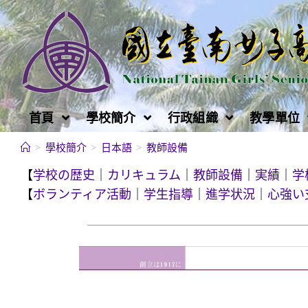
跳
轉
至
主
要
內
首頁
學校簡介
行政組織
教學單位
容
>
學校簡介
>
日本語
>
教師設備
【
学校の歴史
｜
カリキュラム
｜
教師設備
｜
実績
｜
学
【
ボランティア活動
｜
学生指導
｜
進学状況
｜
心強い