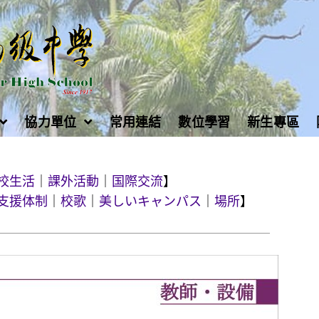
協力單位
常用連結
數位學習
新生專區
校生活
｜
課外活動
｜
国際交流
】
支援体制
｜
校歌
｜
美しいキャンパス
｜
場所
】