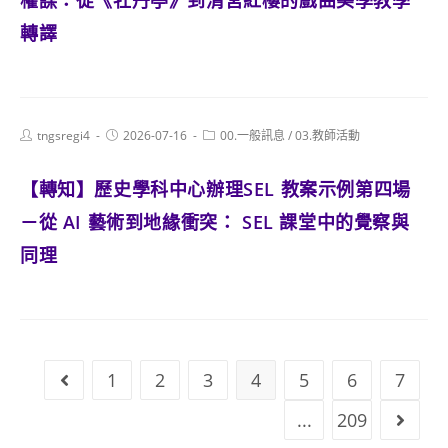
權謀：從《牡丹亭》到清宮紅樓的戲曲美學教學
轉譯
Post
Post
Post
tngsregi4
2026-07-16
00.一般訊息
/
03.教師活動
author:
published:
category:
【轉知】歷史學科中心辦理SEL 教案示例第四場
－從 AI 藝術到地緣衝突： SEL 課堂中的覺察與
同理
1
2
3
4
5
6
7
Go to the previous page
...
209
Go to