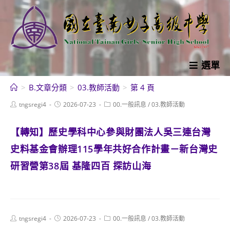
跳
轉
至
主
要
選單
內
>
B.文章分類
>
03.教師活動
>
第 4 頁
容
Post
Post
Post
tngsregi4
2026-07-23
00.一般訊息
/
03.教師活動
author:
published:
category:
【轉知】歷史學科中心參與財團法人吳三連台灣
史料基金會辦理115學年共好合作計畫－新台灣史
研習營第38屆 基隆四百 探訪山海
Post
Post
Post
tngsregi4
2026-07-23
00.一般訊息
/
03.教師活動
author:
published:
category: