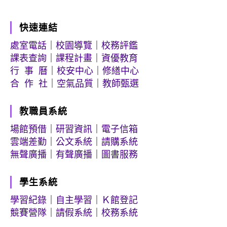
快速連結
處室電話
｜
校園導覽
｜
校務評鑑
課表查詢
｜
課程計畫
｜
資優教育
行 事 曆
｜
校安中心
｜
修繕中心
合 作 社
｜
空氣品質
｜
教師甄選
教職員系統
場館預借
｜
研習資訊
｜
電子信箱
雲端差勤
｜
公文系統
｜
請購系統
無聲廣播
｜
有聲廣播
｜
圖書服務
學生系統
學習紀錄
｜
自主學習
｜
Ｋ館登記
競賽營隊
｜
請假系統
｜
校務系統