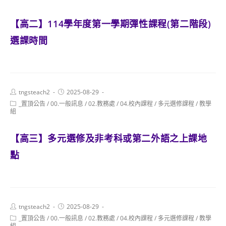
【高二】114學年度第一學期彈性課程(第二階段)
選課時間
Post
Post
tngsteach2
2025-08-29
author:
published:
Post
_置頂公告
/
00.一般訊息
/
02.教務處
/
04.校內課程
/
多元選修課程
/
教學
category:
組
【高三】多元選修及非考科或第二外語之上課地
點
Post
Post
tngsteach2
2025-08-29
author:
published:
Post
_置頂公告
/
00.一般訊息
/
02.教務處
/
04.校內課程
/
多元選修課程
/
教學
category:
組