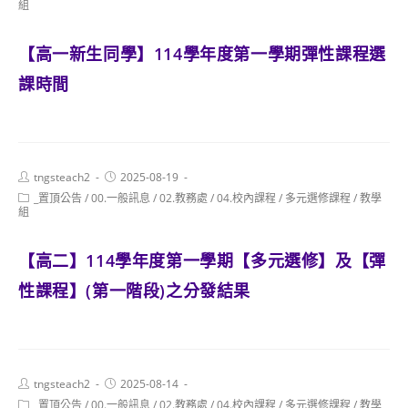
category:
組
【高一新生同學】114學年度第一學期彈性課程選
課時間
Post
Post
tngsteach2
2025-08-19
author:
published:
Post
_置頂公告
/
00.一般訊息
/
02.教務處
/
04.校內課程
/
多元選修課程
/
教學
category:
組
【高二】114學年度第一學期【多元選修】及【彈
性課程】(第一階段)之分發結果
Post
Post
tngsteach2
2025-08-14
author:
published:
Post
_置頂公告
/
00.一般訊息
/
02.教務處
/
04.校內課程
/
多元選修課程
/
教學