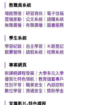
教職員系統
場館預借
｜
研習資訊
｜
電子信箱
雲端差勤
｜
公文系統
｜
請購系統
無聲廣播
｜
有聲廣播
｜
圖書服務
學生系統
學習紀錄
｜
自主學習
｜
Ｋ館登記
競賽營隊
｜
請假系統
｜
校務系統
專案網頁
新課綱課程發展
｜
大學多元入學
優質化特色領航
｜
教育儲蓄專戶
性別平等
｜
職業安全
｜
內部控制
數位學習
｜
資通安全
｜
獎助學金
宣導影片-特色課程