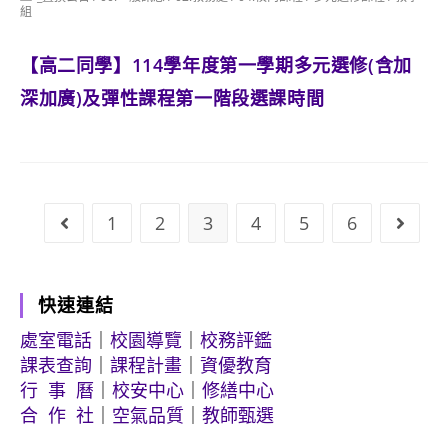
category:
組
【高二同學】114學年度第一學期多元選修(含加
深加廣)及彈性課程第一階段選課時間
1
2
3
4
5
6
Go to the previous page
Go to
快速連結
處室電話
｜
校園導覽
｜
校務評鑑
課表查詢
｜
課程計畫
｜
資優教育
行 事 曆
｜
校安中心
｜
修繕中心
合 作 社
｜
空氣品質
｜
教師甄選