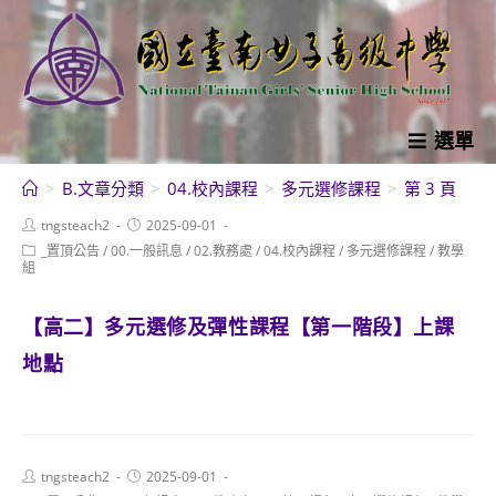
跳
轉
至
主
要
選單
內
>
B.文章分類
>
04.校內課程
>
多元選修課程
>
第 3 頁
容
Post
Post
tngsteach2
2025-09-01
author:
published:
Post
_置頂公告
/
00.一般訊息
/
02.教務處
/
04.校內課程
/
多元選修課程
/
教學
category:
組
【高二】多元選修及彈性課程【第一階段】上課
地點
Post
Post
tngsteach2
2025-09-01
author:
published: