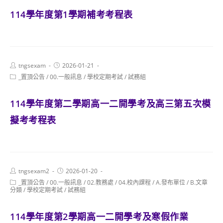
114學年度第1學期補考考程表
Post
Post
tngsexam
2026-01-21
author:
published:
Post
_置頂公告
/
00.一般訊息
/
學校定期考試
/
試務組
category:
114學年度第二學期高一二開學考及高三第五次模
擬考考程表
Post
Post
tngsexam2
2026-01-20
author:
published:
Post
_置頂公告
/
00.一般訊息
/
02.教務處
/
04.校內課程
/
A.發布單位
/
B.文章
category:
分類
/
學校定期考試
/
試務組
114學年度第2學期高一二開學考及寒假作業