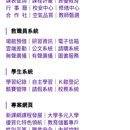
課表查詢
｜
課程計畫
｜
資優教育
行 事 曆
｜
校安中心
｜
修繕中心
合 作 社
｜
空氣品質
｜
教師甄選
教職員系統
場館預借
｜
研習資訊
｜
電子信箱
雲端差勤
｜
公文系統
｜
請購系統
無聲廣播
｜
有聲廣播
｜
圖書服務
學生系統
學習紀錄
｜
自主學習
｜
Ｋ館登記
競賽營隊
｜
請假系統
｜
校務系統
專案網頁
新課綱課程發展
｜
大學多元入學
優質化特色領航
｜
教育儲蓄專戶
性別平等
｜
職業安全
｜
內部控制