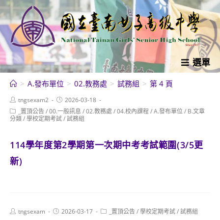
跳
轉
至
主
要
選單
內
>
A.發布單位
>
02.教務處
>
試務組
>
第 4 頁
容
Post
Post
tngsexam2
2026-03-18
author:
published:
Post
_置頂公告
/
00.一般訊息
/
02.教務處
/
04.校內課程
/
A.發布單位
/
B.文章
category:
分類
/
學校定期考試
/
試務組
114學年度第2學期第一次期中考考試範圍(3/5更
新)
Post
Post
Post
tngsexam
2026-03-17
_置頂公告
/
學校定期考試
/
試務組
author:
published:
category: