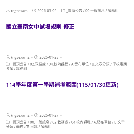
Post
Post
Post
tngsexam
2026-03-02
_置頂公告
/
00.一般訊息
/
試務組
author:
published:
category:
國立臺南女中試場規則 修正
Post
Post
tngsexam2
2026-01-28
author:
published:
Post
_置頂公告
/
02.教務處
/
04.校內課程
/
A.發布單位
/
B.文章分類
/
學校定期
category:
考試
/
試務組
114學年度第一學期補考範圍(115/01/30更新)
Post
Post
tngsexam2
2026-01-27
author:
published:
Post
_置頂公告
/
00.一般訊息
/
02.教務處
/
04.校內課程
/
A.發布單位
/
B.文章
category:
分類
/
學校定期考試
/
試務組