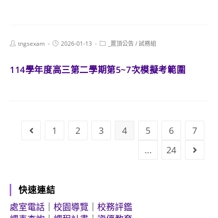
Post
Post
Post
tngsexam
2026-01-13
_置頂公告
/
試務組
author:
published:
category:
114學年度高三第二學期第5~7次模擬考範圍
1
2
3
4
5
6
7
Go to the previous page
...
24
Go to
快速連結
處室電話
｜
校園導覽
｜
校務評鑑