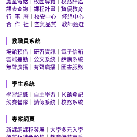
處室電話
｜
校園導覽
｜
校務評鑑
課表查詢
｜
課程計畫
｜
資優教育
行 事 曆
｜
校安中心
｜
修繕中心
合 作 社
｜
空氣品質
｜
教師甄選
教職員系統
場館預借
｜
研習資訊
｜
電子信箱
雲端差勤
｜
公文系統
｜
請購系統
無聲廣播
｜
有聲廣播
｜
圖書服務
學生系統
學習紀錄
｜
自主學習
｜
Ｋ館登記
競賽營隊
｜
請假系統
｜
校務系統
專案網頁
新課綱課程發展
｜
大學多元入學