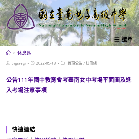
跳
轉
至
主
要
選單
內
>
休息區
容
Post
Post
Post
tngsregi
2022-05-18
_置頂公告
/
註冊組
author:
published:
category:
公告111年國中教育會考臺南女中考場平面圖及進
入考場注意事項
快速連結