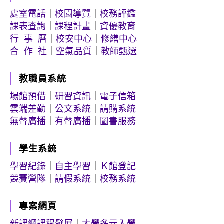
處室電話
｜
校園導覽
｜
校務評鑑
課表查詢
｜
課程計畫
｜
資優教育
行 事 曆
｜
校安中心
｜
修繕中心
合 作 社
｜
空氣品質
｜
教師甄選
教職員系統
場館預借
｜
研習資訊
｜
電子信箱
雲端差勤
｜
公文系統
｜
請購系統
無聲廣播
｜
有聲廣播
｜
圖書服務
學生系統
學習紀錄
｜
自主學習
｜
Ｋ館登記
競賽營隊
｜
請假系統
｜
校務系統
專案網頁
新課綱課程發展
｜
大學多元入學