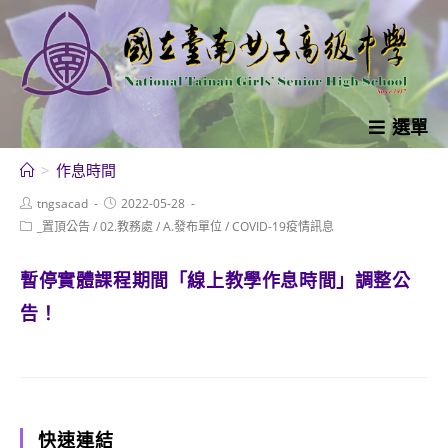
跳
轉
至
主
要
選單
內
>
作息時間
容
Post
Post
tngsacad
2022-05-28
author:
published:
Post
_置頂公告
/
02.教務處
/
A.發布單位
/
COVID-19疫情訊息
category:
暫停實體課程期間「線上教學作息時間」調整公
告！
快速連結