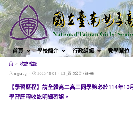
跳
轉
至
主
要
內
首頁
學校簡介
行政組織
教學單位
容
>
收訖確認
Post
Post
Post
tngsregi
2025-10-01
_置頂公告
/
註冊組
author:
published:
category:
【學習歷程】請全體高二高三同學務必於114年10
學習歷程收訖明細確認。