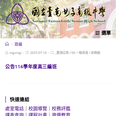
跳
轉
至
主
要
選單
內
>
班級
容
Post
Post
Post
tngsregi
2025-07-14
_置頂公告
/
00.一般訊息
/
註冊組
author:
published:
category:
公告114學年度高三編班
快速連結
處室電話
｜
校園導覽
｜
校務評鑑
課表查詢
｜
課程計畫
｜
資優教育