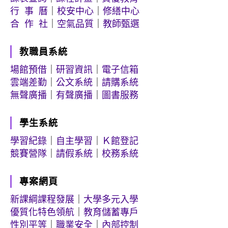
行 事 曆
｜
校安中心
｜
修繕中心
合 作 社
｜
空氣品質
｜
教師甄選
教職員系統
場館預借
｜
研習資訊
｜
電子信箱
雲端差勤
｜
公文系統
｜
請購系統
無聲廣播
｜
有聲廣播
｜
圖書服務
學生系統
學習紀錄
｜
自主學習
｜
Ｋ館登記
競賽營隊
｜
請假系統
｜
校務系統
專案網頁
新課綱課程發展
｜
大學多元入學
優質化特色領航
｜
教育儲蓄專戶
性別平等
｜
職業安全
｜
內部控制