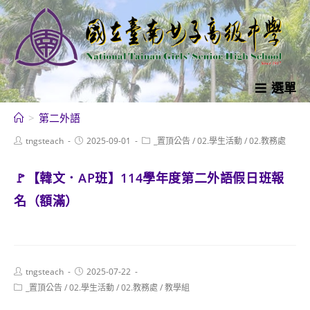
跳
轉
至
主
要
選單
內
>
第二外語
容
Post
Post
Post
tngsteach
2025-09-01
_置頂公告
/
02.學生活動
/
02.教務處
author:
published:
category:
🚩【韓文．AP班】114學年度第二外語假日班報
名（額滿）
Post
Post
tngsteach
2025-07-22
author:
published:
Post
_置頂公告
/
02.學生活動
/
02.教務處
/
教學組
category: