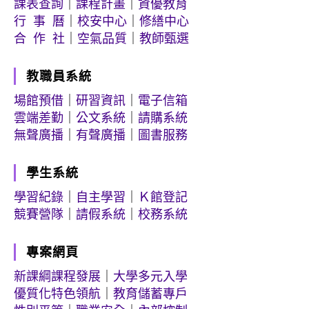
課表查詢
｜
課程計畫
｜
資優教育
行 事 曆
｜
校安中心
｜
修繕中心
合 作 社
｜
空氣品質
｜
教師甄選
教職員系統
場館預借
｜
研習資訊
｜
電子信箱
雲端差勤
｜
公文系統
｜
請購系統
無聲廣播
｜
有聲廣播
｜
圖書服務
學生系統
學習紀錄
｜
自主學習
｜
Ｋ館登記
競賽營隊
｜
請假系統
｜
校務系統
專案網頁
新課綱課程發展
｜
大學多元入學
優質化特色領航
｜
教育儲蓄專戶