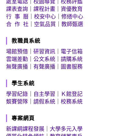
處室電話
｜
校園導覽
｜
校務評鑑
課表查詢
｜
課程計畫
｜
資優教育
行 事 曆
｜
校安中心
｜
修繕中心
合 作 社
｜
空氣品質
｜
教師甄選
教職員系統
場館預借
｜
研習資訊
｜
電子信箱
雲端差勤
｜
公文系統
｜
請購系統
無聲廣播
｜
有聲廣播
｜
圖書服務
學生系統
學習紀錄
｜
自主學習
｜
Ｋ館登記
競賽營隊
｜
請假系統
｜
校務系統
專案網頁
新課綱課程發展
｜
大學多元入學