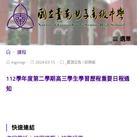
跳
轉
至
主
要
選單
內
>
課程
容
Post
Post
Post
tngsregi
2024-03-15
_置頂公告
/
註冊組
author:
published:
category:
112學年度第二學期高三學生學習歷程重要日程通
知
快速連結