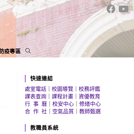
防疫專區
快速連結
處室電話
｜
校園導覽
｜
校務評鑑
課表查詢
｜
課程計畫
｜
資優教育
行 事 曆
｜
校安中心
｜
修繕中心
合 作 社
｜
空氣品質
｜
教師甄選
教職員系統