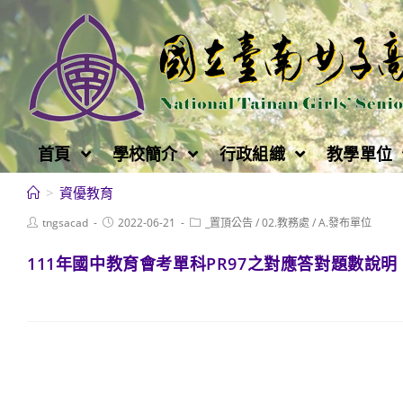
跳
轉
至
主
要
內
首頁
學校簡介
行政組織
教學單位
容
>
資優教育
Post
Post
Post
tngsacad
2022-06-21
_置頂公告
/
02.教務處
/
A.發布單位
author:
published:
category:
111年國中教育會考單科PR97之對應答對題數說明