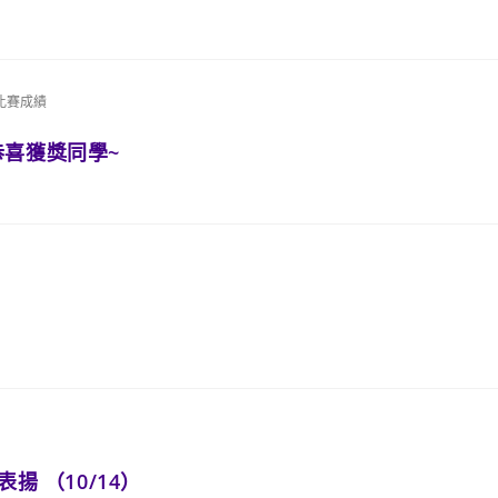
比賽成績
恭喜獲獎同學~
揚 （10/14）