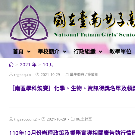
跳
轉
至
主
要
內
首頁
學校簡介
行政組織
教學單位
容
>
2021 年
>
10 月
Post
Post
Post
tngsequip
2021-10-29
學生競賽
/
設備組
author:
published:
category:
［南區學科競賽］化學、生物、資訊得獎名單及領
Post
Post
Post
tngsaccount2
2021-10-29
06.主計室
author:
published:
category:
110年10月份辦理政策及業務宣導相關廣告執行情