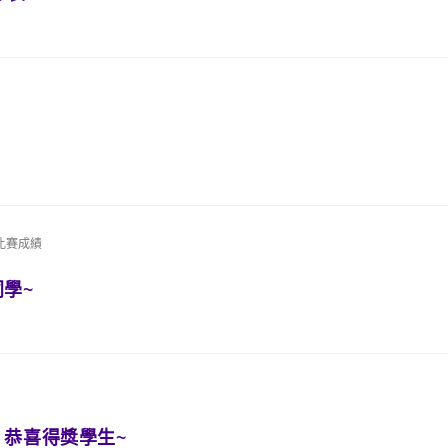
比賽成績
學~
，恭喜得獎學生~