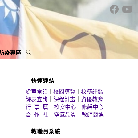
防疫專區
快速連結
處室電話
｜
校園導覽
｜
校務評鑑
課表查詢
｜
課程計畫
｜
資優教育
行 事 曆
｜
校安中心
｜
修繕中心
合 作 社
｜
空氣品質
｜
教師甄選
教職員系統