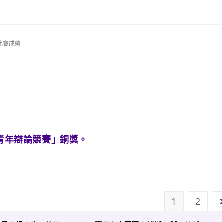
比賽成績
】
理青年辯論競賽」銅獎。
1
2