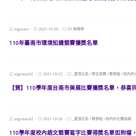
Post
Post
Post
tngssani
2021-10-29
01.榮譽榜
author:
published:
category:
110年臺南市環境知識競賽獲獎名單
Post
Post
Post
tngsteach2
2021-10-22
_置頂公告
/
學生競賽
/
教學組
/
校內外
author:
published:
category:
【賀】110學年度台南市美展比賽獲獎名單，恭喜同
Post
Post
Post
tngsteach2
2021-10-20
_置頂公告
/
教學組
/
校內外比賽成績
author:
published:
category:
110學年度校內語文競賽寫字比賽得獎名單如附檔