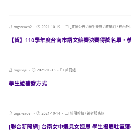
Post
Post
Post
tngsteach2
2021-10-19
_置頂公告
/
學生競賽
/
教學組
/
校內外
author:
published:
category:
【賀】110學年度台南市語文競賽決賽得獎名單，
Post
Post
Post
tngsregi
2021-10-15
註冊組
author:
published:
category:
學生證補發方式
Post
Post
Post
tngsreader
2021-10-14
新聞剪報
/
讀者服務組
author:
published:
category:
[聯合新聞網] 台南女中遇見女婕思 學生揚眉吐氣獲表