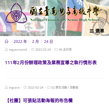
跳
轉
至
主
要
選單
內
>
2022 年
>
2 月
>
24 日
容
Post
Post
Post
tngsaccount2
2022-02-24
06.主計室
author:
published:
category:
111年2月份辦理政策及業務宣導之執行情形表
Post
Post
Post
tngsacti
2022-02-24
02.學生活動
/
活動組
author:
published:
category:
【社團】可張貼活動海報的布告欄