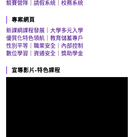
競賽營隊
｜
請假系統
｜
校務系統
專案網頁
新課綱課程發展
｜
大學多元入學
優質化特色領航
｜
教育儲蓄專戶
性別平等
｜
職業安全
｜
內部控制
數位學習
｜
資通安全
｜
獎助學金
宣導影片-特色課程