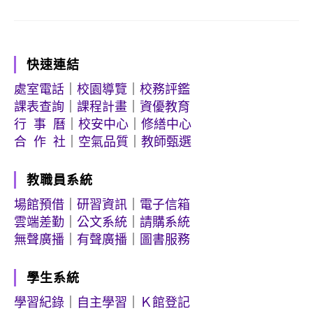
快速連結
處室電話
｜
校園導覽
｜
校務評鑑
課表查詢
｜
課程計畫
｜
資優教育
行 事 曆
｜
校安中心
｜
修繕中心
合 作 社
｜
空氣品質
｜
教師甄選
教職員系統
場館預借
｜
研習資訊
｜
電子信箱
雲端差勤
｜
公文系統
｜
請購系統
無聲廣播
｜
有聲廣播
｜
圖書服務
學生系統
學習紀錄
｜
自主學習
｜
Ｋ館登記