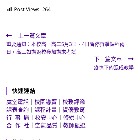
Post Views:
264
上一篇文章
Read
重要通知：本校高一高二5月3日、4日暫停實體課程兩
more
日，高三如期返校參加期末考試
articles
下一篇文章
疫情下的混成教學
快速連結
處室電話
｜
校園導覽
｜
校務評鑑
課表查詢
｜
課程計畫
｜
資優教育
行 事 曆
｜
校安中心
｜
修繕中心
合 作 社
｜
空氣品質
｜
教師甄選