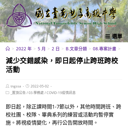
跳
轉
至
主
要
選單
內
>
2022 年
>
5 月
>
2 日
>
B.文章分類
>
08.專案計畫
>
C
容
減少交錯感染，即日起停止跨班跨校
活動
Post
Post
tngssa
2022-05-02
author:
published:
Post
_置頂公告
/
03.學務處
/
COVID-19疫情訊息
category:
即日起，除正課時間1-7節以外，其他時間跨班、跨
校社團、校隊、畢典系列的練習或活動均暫停實
施。將視疫情變化，再行公告開放時間。