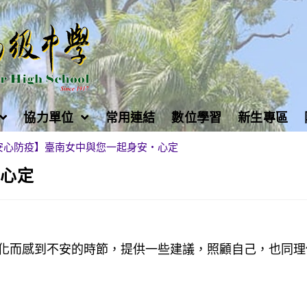
協力單位
常用連結
數位學習
新生專區
安心防疫】臺南女中與您一起身安・心定
・心定
化而感到不安的時節，提供一些建議，照顧自己，也同理