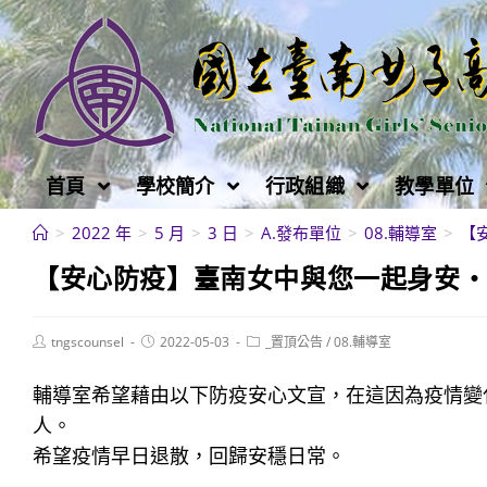
跳
轉
至
主
要
內
首頁
學校簡介
行政組織
教學單位
容
>
2022 年
>
5 月
>
3 日
>
A.發布單位
>
08.輔導室
>
【
【安心防疫】臺南女中與您一起身安
Post
Post
Post
tngscounsel
2022-05-03
_置頂公告
/
08.輔導室
author:
published:
category:
輔導室希望藉由以下防疫安心文宣，在這因為疫情變
人。
希望疫情早日退散，回歸安穩日常。