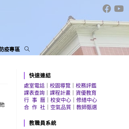
防疫專區
快速連結
處室電話
｜
校園導覽
｜
校務評鑑
課表查詢
｜
課程計畫
｜
資優教育
行 事 曆
｜
校安中心
｜
修繕中心
他
合 作 社
｜
空氣品質
｜
教師甄選
教職員系統