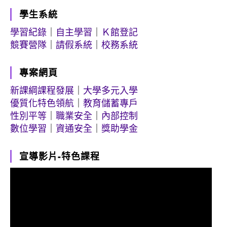
學生系統
學習紀錄
｜
自主學習
｜
Ｋ館登記
競賽營隊
｜
請假系統
｜
校務系統
專案網頁
新課綱課程發展
｜
大學多元入學
優質化特色領航
｜
教育儲蓄專戶
性別平等
｜
職業安全
｜
內部控制
數位學習
｜
資通安全
｜
獎助學金
宣導影片-特色課程