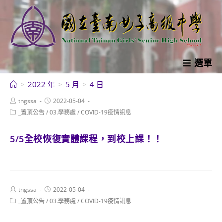
跳
轉
至
主
要
選單
內
>
2022 年
>
5 月
>
4 日
容
Post
Post
tngssa
2022-05-04
author:
published:
Post
_置頂公告
/
03.學務處
/
COVID-19疫情訊息
category:
5/5全校恢復實體課程，到校上課！！
Post
Post
tngssa
2022-05-04
author:
published:
Post
_置頂公告
/
03.學務處
/
COVID-19疫情訊息
category: