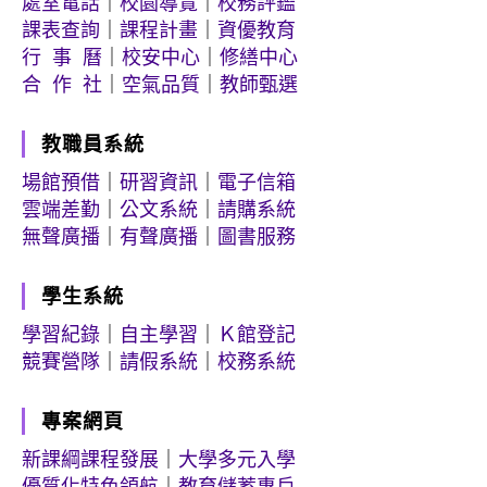
處室電話
｜
校園導覽
｜
校務評鑑
課表查詢
｜
課程計畫
｜
資優教育
行 事 曆
｜
校安中心
｜
修繕中心
合 作 社
｜
空氣品質
｜
教師甄選
教職員系統
場館預借
｜
研習資訊
｜
電子信箱
雲端差勤
｜
公文系統
｜
請購系統
無聲廣播
｜
有聲廣播
｜
圖書服務
學生系統
學習紀錄
｜
自主學習
｜
Ｋ館登記
競賽營隊
｜
請假系統
｜
校務系統
專案網頁
新課綱課程發展
｜
大學多元入學
優質化特色領航
｜
教育儲蓄專戶