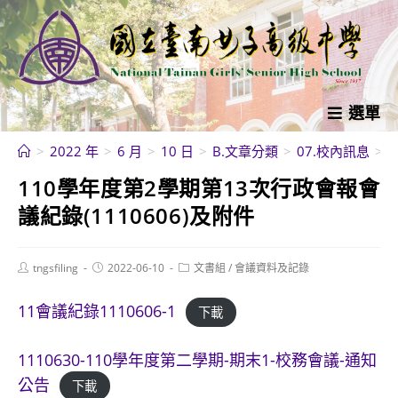
跳
轉
至
主
要
選單
內
>
2022 年
>
6 月
>
10 日
>
B.文章分類
>
07.校內訊息
>
容
110學年度第2學期第13次行政會報會
議紀錄(1110606)及附件
Post
Post
Post
tngsfiling
2022-06-10
文書組
/
會議資料及記錄
author:
published:
category:
11會議紀錄1110606-1
下載
1110630-110學年度第二學期-期末1-校務會議-通知
公告
下載