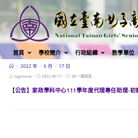
跳
轉
至
主
要
內
首頁
學校簡介
行政組織
教學單位
容
>
2022 年
>
6 月
>
17 日
Post
Post
Post
tngshome
2022-06-17
00.一般訊息
author:
published:
category:
【公告】家政學科中心111學年度代理專任助理-初