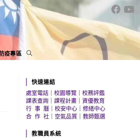
防疫專區
快速連結
處室電話
｜
校園導覽
｜
校務評鑑
課表查詢
｜
課程計畫
｜
資優教育
行 事 曆
｜
校安中心
｜
修繕中心
合 作 社
｜
空氣品質
｜
教師甄選
教職員系統