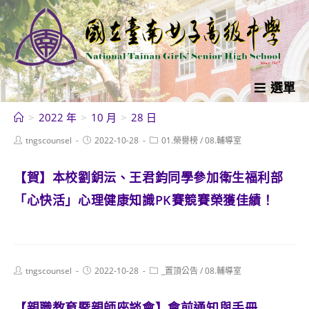
跳
轉
至
主
要
選單
內
>
2022 年
>
10 月
>
28 日
容
Post
Post
Post
tngscounsel
2022-10-28
01.榮譽榜
/
08.輔導室
author:
published:
category:
【賀】本校劉鈅沄、王君鈞同學參加衛生福利部
「心快活」心理健康知識PK賽競賽榮獲佳績！
Post
Post
Post
tngscounsel
2022-10-28
_置頂公告
/
08.輔導室
author:
published:
category:
【親職教育暨親師座談會】會前通知與手冊