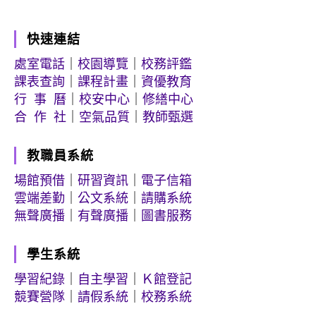
快速連結
處室電話
｜
校園導覽
｜
校務評鑑
課表查詢
｜
課程計畫
｜
資優教育
行 事 曆
｜
校安中心
｜
修繕中心
合 作 社
｜
空氣品質
｜
教師甄選
教職員系統
場館預借
｜
研習資訊
｜
電子信箱
雲端差勤
｜
公文系統
｜
請購系統
無聲廣播
｜
有聲廣播
｜
圖書服務
學生系統
學習紀錄
｜
自主學習
｜
Ｋ館登記
競賽營隊
｜
請假系統
｜
校務系統