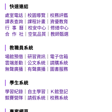
快速連結
處室電話
｜
校園導覽
｜
校務評鑑
課表查詢
｜
課程計畫
｜
資優教育
行 事 曆
｜
校安中心
｜
修繕中心
合 作 社
｜
空氣品質
｜
教師甄選
教職員系統
場館預借
｜
研習資訊
｜
電子信箱
雲端差勤
｜
公文系統
｜
請購系統
無聲廣播
｜
有聲廣播
｜
圖書服務
學生系統
學習紀錄
｜
自主學習
｜
Ｋ館登記
競賽營隊
｜
請假系統
｜
校務系統
專案網頁