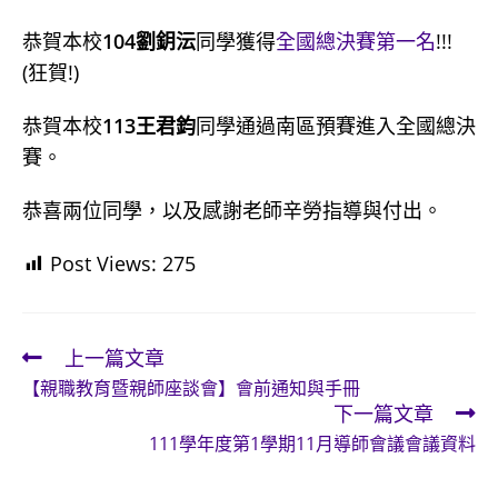
恭賀本校
104劉鈅沄
同學獲得
全國總決賽第一名
!!!
(狂賀!)
恭賀本校
113王君鈞
同學通過南區預賽進入全國總決
賽。
恭喜兩位同學，以及感謝老師辛勞指導與付出。
Post Views:
275
上一篇文章
Read
【親職教育暨親師座談會】會前通知與手冊
more
下一篇文章
articles
111學年度第1學期11月導師會議會議資料