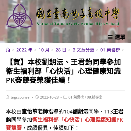
跳
轉
至
主
要
選單
內
>
2022 年
>
10 月
>
28 日
>
B.文章分類
>
01.榮譽榜
>
【
容
【賀】本校劉鈅沄、王君鈞同學參加
衛生福利部「心快活」心理健康知識
PK賽競賽榮獲佳績！
Post
Post
Post
tngscounsel
2022-10-28
01.榮譽榜
/
08.輔導室
author:
published:
category:
本校由
童怡箏老師
指導的104
劉鈅沄
同學、113
王君
鈞
同學參加
衛生福利部「心快活」心理健康知識PK
賽競賽
，成績優異，佳績如下：