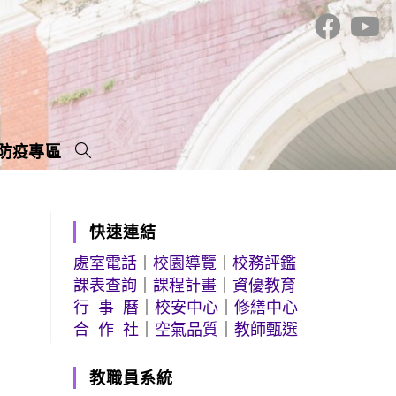
防疫專區
快速連結
處室電話
｜
校園導覽
｜
校務評鑑
課表查詢
｜
課程計畫
｜
資優教育
行 事 曆
｜
校安中心
｜
修繕中心
合 作 社
｜
空氣品質
｜
教師甄選
教職員系統