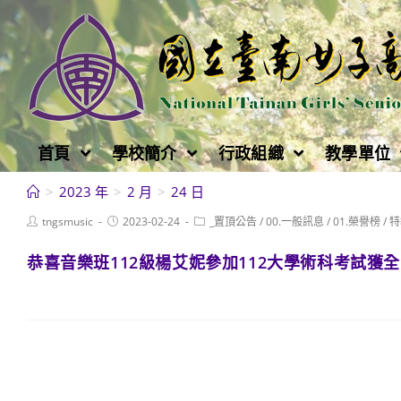
跳
轉
至
主
要
內
首頁
學校簡介
行政組織
教學單位
容
>
2023 年
>
2 月
>
24 日
Post
Post
Post
tngsmusic
2023-02-24
_置頂公告
/
00.一般訊息
/
01.榮譽榜
/
特
author:
published:
category:
恭喜音樂班112級楊艾妮參加112大學術科考試獲