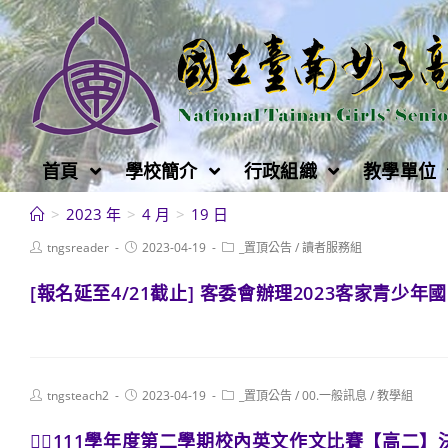
跳
轉
至
主
要
內
首頁
學校簡介
行政組織
教學單位
容
>
2023 年
>
4 月
>
19 日
Post
Post
Post
tngsreader
2023-04-19
_置頂公告
/
讀者服務組
author:
published:
category:
[報名延至4/21截止] 客委會辦理2023客家青少
Post
Post
Post
tngsteach2
2023-04-19
_置頂公告
/
00.一般訊息
/
教學組
author:
published:
category:
🏃‍♀️111學年度第二學期校內英文作文比賽【高