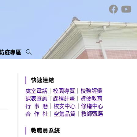
防疫專區
快速連結
處室電話
｜
校園導覽
｜
校務評鑑
課表查詢
｜
課程計畫
｜
資優教育
行 事 曆
｜
校安中心
｜
修繕中心
合 作 社
｜
空氣品質
｜
教師甄選
教職員系統