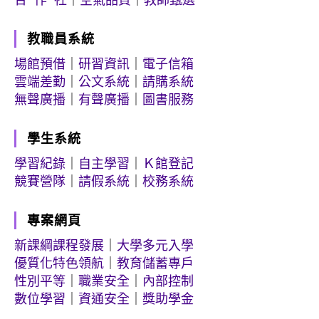
教職員系統
場館預借
｜
研習資訊
｜
電子信箱
雲端差勤
｜
公文系統
｜
請購系統
無聲廣播
｜
有聲廣播
｜
圖書服務
學生系統
學習紀錄
｜
自主學習
｜
Ｋ館登記
競賽營隊
｜
請假系統
｜
校務系統
專案網頁
新課綱課程發展
｜
大學多元入學
優質化特色領航
｜
教育儲蓄專戶
性別平等
｜
職業安全
｜
內部控制
數位學習
｜
資通安全
｜
獎助學金