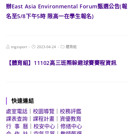
辦East Asia Environmental Forum甄選公告(報
名至5/8下午5時 限高一在學生報名)
Post
Post
Post
tngssport
2023-04-24
體育組
author:
published:
category:
【體育組】11102高三班際躲避球賽賽程資訊
快速連結
處室電話
｜
校園導覽
｜
校務評鑑
課表查詢
｜
課程計畫
｜
資優教育
行 事 曆
｜
校安中心
｜
修繕中心
合 作 社
｜
空氣品質
｜
教師甄選