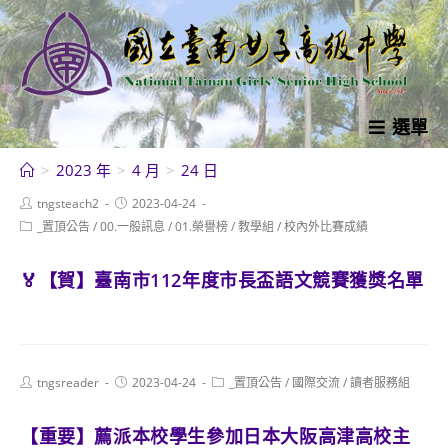
跳
轉
至
主
要
選單
內
>
2023 年
>
4 月
>
24 日
容
Post
Post
tngsteach2
2023-04-24
author:
published:
Post
_置頂公告
/
00.一般訊息
/
01.榮譽榜
/
教學組
/
校內外比賽成績
category:
🏅【賀】臺南市112年度市長盃語文競賽獲獎名單
Post
Post
Post
tngsreader
2023-04-24
_置頂公告
/
國際交流
/
讀者服務組
author:
published:
category:
【重要】薦派本校學生參加日本大阪高津高校主