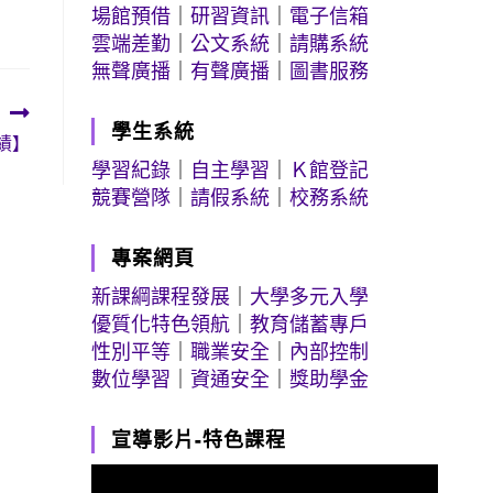
場館預借
｜
研習資訊
｜
電子信箱
雲端差勤
｜
公文系統
｜
請購系統
無聲廣播
｜
有聲廣播
｜
圖書服務
學生系統
績】
學習紀錄
｜
自主學習
｜
Ｋ館登記
競賽營隊
｜
請假系統
｜
校務系統
專案網頁
新課綱課程發展
｜
大學多元入學
優質化特色領航
｜
教育儲蓄專戶
性別平等
｜
職業安全
｜
內部控制
數位學習
｜
資通安全
｜
獎助學金
宣導影片-特色課程