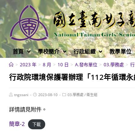
跳
轉
至
主
要
內
首頁
學校簡介
行政組織
教學單位
容
>
2023 年
>
8 月
>
10 日
>
A.發布單位
>
03.學務處
>
行
行政院環境保護署辦理「112年循環
Post
Post
Post
tngssani
2023-08-10
03.學務處
/
衛生組
author:
published:
category:
詳情請見附件。
簡章-2
下載