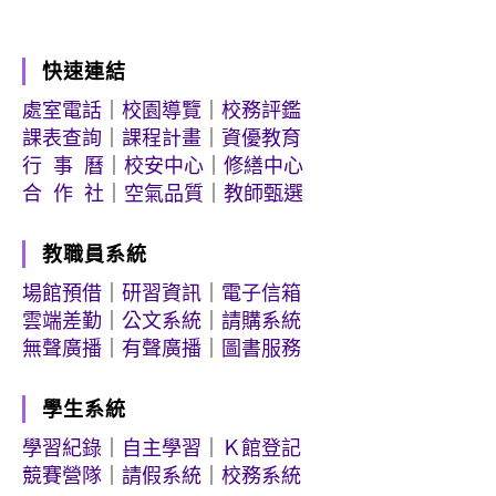
快速連結
處室電話
｜
校園導覽
｜
校務評鑑
課表查詢
｜
課程計畫
｜
資優教育
行 事 曆
｜
校安中心
｜
修繕中心
合 作 社
｜
空氣品質
｜
教師甄選
教職員系統
場館預借
｜
研習資訊
｜
電子信箱
雲端差勤
｜
公文系統
｜
請購系統
無聲廣播
｜
有聲廣播
｜
圖書服務
學生系統
學習紀錄
｜
自主學習
｜
Ｋ館登記
競賽營隊
｜
請假系統
｜
校務系統