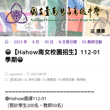
跳
轉
至
主
要
選單
內
>
2023 年
>
8 月
>
30 日
>
B.文章分類
>
03.教師活動
>
容
😀【Hahow南女校園招生】112-01
學期😀
Post
Post
tngsteach
2023-08-30
author:
published:
Post
_置頂公告
/
02.學生活動
/
02.教務處
/
03.教師活動
/
教學組
category:
➖➖➖➖➖➖➖➖➖➖➖➖➖➖➖➖➖➖➖➖➖➖➖➖➖➖
🔴Hahow選課112-01
（預計學生200名，教師50名）