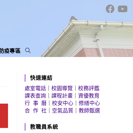
防疫專區
快速連結
處室電話
｜
校園導覽
｜
校務評鑑
課表查詢
｜
課程計畫
｜
資優教育
行 事 曆
｜
校安中心
｜
修繕中心
合 作 社
｜
空氣品質
｜
教師甄選
教職員系統