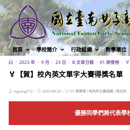
跳
轉
至
主
要
內
首頁
學校簡介
行政組織
教學單位
容
>
2023 年
>
9 月
>
23 日
>
B.文章分類
>
01.榮譽榜
>

🏅【賀】校內英文單字大賽得獎名單
Post
Post
Post
tngseng112
2023-09-23
01.榮譽榜
/
校內外比賽成績
/
英文科
author:
published:
category:
優勝同學們將代表學