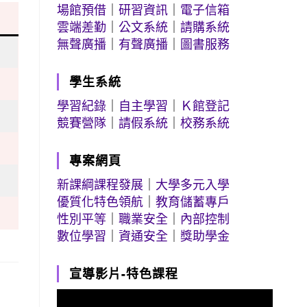
場館預借
｜
研習資訊
｜
電子信箱
雲端差勤
｜
公文系統
｜
請購系統
無聲廣播
｜
有聲廣播
｜
圖書服務
學生系統
學習紀錄
｜
自主學習
｜
Ｋ館登記
競賽營隊
｜
請假系統
｜
校務系統
專案網頁
新課綱課程發展
｜
大學多元入學
優質化特色領航
｜
教育儲蓄專戶
性別平等
｜
職業安全
｜
內部控制
數位學習
｜
資通安全
｜
獎助學金
宣導影片-特色課程