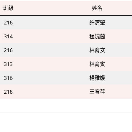
班級
姓名
216
許清瑩
314
程婕茵
216
林育安
313
林育賓
316
楊雅媛
218
王宥荏