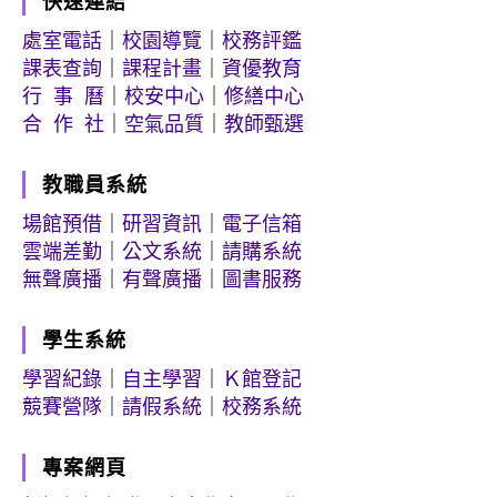
快速連結
處室電話
｜
校園導覽
｜
校務評鑑
課表查詢
｜
課程計畫
｜
資優教育
行 事 曆
｜
校安中心
｜
修繕中心
合 作 社
｜
空氣品質
｜
教師甄選
教職員系統
場館預借
｜
研習資訊
｜
電子信箱
雲端差勤
｜
公文系統
｜
請購系統
無聲廣播
｜
有聲廣播
｜
圖書服務
學生系統
學習紀錄
｜
自主學習
｜
Ｋ館登記
競賽營隊
｜
請假系統
｜
校務系統
專案網頁