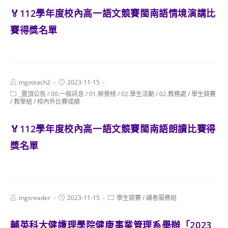
🏅112學年度校內高一語文競賽閩南語情境演講比
賽得獎名單
Post
Post
tngsteach2
2023-11-15
author:
published:
Post
_置頂公告
/
00.一般訊息
/
01.榮譽榜
/
02.學生活動
/
02.教務處
/
學生競賽
category:
/
教學組
/
校內外比賽成績
🏅112學年度校內高一語文競賽閩南語朗讀比賽得
獎名單
Post
Post
Post
tngsreader
2023-11-15
學生競賽
/
讀者服務組
author:
published:
category:
輔英科大健護理學院健康事業管理系舉辦「2023