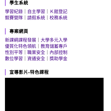
學生系統
學習紀錄
｜
自主學習
｜
Ｋ館登記
競賽營隊
｜
請假系統
｜
校務系統
專案網頁
新課綱課程發展
｜
大學多元入學
優質化特色領航
｜
教育儲蓄專戶
性別平等
｜
職業安全
｜
內部控制
數位學習
｜
資通安全
｜
獎助學金
宣導影片-特色課程