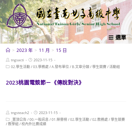
跳
轉
至
主
要
選單
內
>
2023 年
>
11 月
>
15 日
容
Post
Post
tngsacti
2023-11-15
author:
published:
Post
02.學生活動
/
03.學務處
/
A.發布單位
/
B.文章分類
/
學生競賽
/
活動組
category:
2023桃園電競節－《傳說對決》
Post
Post
tngsteach2
2023-11-15
author:
published:
Post
_置頂公告
/
00.一般訊息
/
01.榮譽榜
/
02.學生活動
/
02.教務處
/
學生競賽
category:
/
教學組
/
校內外比賽成績