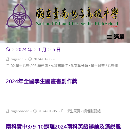
跳
轉
至
主
要
選單
內
>
2024 年
>
1 月
>
5 日
容
Post
Post
tngsacti
2024-01-05
author:
published:
Post
02.學生活動
/
03.學務處
/
A.發布單位
/
B.文章分類
/
學生競賽
/
活動組
category:
2024年全國學生圖畫書創作獎
Post
Post
Post
tngsreader
2024-01-05
學生競賽
/
讀者服務組
author:
published:
category:
南科實中3/9-10辦理2024南科英語辯論及演說邀