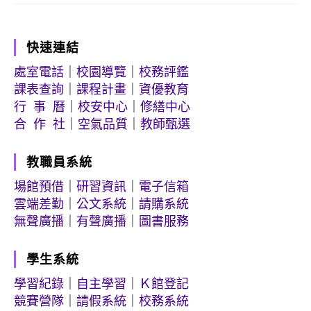
快速連結
處室電話
｜
校園導覽
｜
校務評鑑
課表查詢
｜
課程計畫
｜
資優教育
行 事 曆
｜
校安中心
｜
修繕中心
合 作 社
｜
空氣品質
｜
教師甄選
教職員系統
場館預借
｜
研習資訊
｜
電子信箱
雲端差勤
｜
公文系統
｜
請購系統
無聲廣播
｜
有聲廣播
｜
圖書服務
學生系統
學習紀錄
｜
自主學習
｜
Ｋ館登記
競賽營隊
｜
請假系統
｜
校務系統