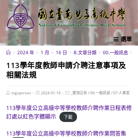
跳
轉
至
主
要
選單
內
>
2024 年
>
1 月
>
16 日
>
B.文章分類
>
00.一般訊息
>
容
113學年度教師申請介聘注意事項及
相關法規
Post
Post
Post
tngsperson
2024-01-16
_置頂公告
/
00.一般訊息
/
07.人事室
author:
published:
category:
113學年度公立高級中等學校教師介聘作業日程表修
訂處以紅色字體顯示
下載
113學年度公立高級中等學校教師介聘作業問答集