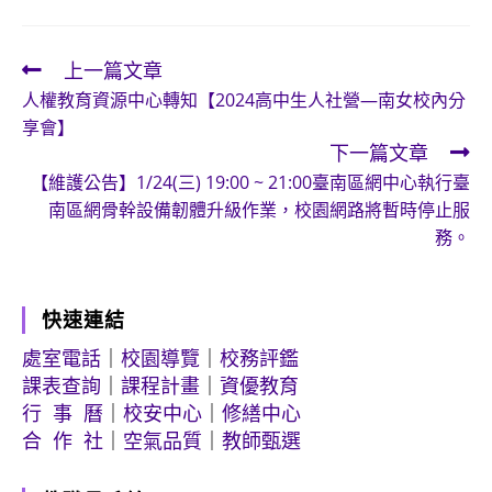
上一篇文章
Read
人權教育資源中心轉知【2024高中生人社營—南女校內分
more
享會】
articles
下一篇文章
【維護公告】1/24(三) 19:00 ~ 21:00臺南區網中心執行臺
南區網骨幹設備韌體升級作業，校園網路將暫時停止服
務。
快速連結
處室電話
｜
校園導覽
｜
校務評鑑
課表查詢
｜
課程計畫
｜
資優教育
行 事 曆
｜
校安中心
｜
修繕中心
合 作 社
｜
空氣品質
｜
教師甄選