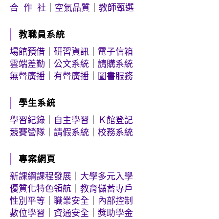
合 作 社
｜
空氣品質
｜
教師甄選
教職員系統
場館預借
｜
研習資訊
｜
電子信箱
雲端差勤
｜
公文系統
｜
請購系統
無聲廣播
｜
有聲廣播
｜
圖書服務
學生系統
學習紀錄
｜
自主學習
｜
Ｋ館登記
競賽營隊
｜
請假系統
｜
校務系統
專案網頁
新課綱課程發展
｜
大學多元入學
優質化特色領航
｜
教育儲蓄專戶
性別平等
｜
職業安全
｜
內部控制
數位學習
｜
資通安全
｜
獎助學金