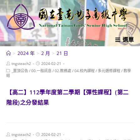
跳
轉
至
主
要
選單
內
>
2024 年
>
2 月
>
21 日
容
Post
Post
tngsteach2
2024-02-21
author:
published:
Post
_置頂公告
/
00.一般訊息
/
02.教務處
/
04.校內課程
/
多元選修課程
/
教學
category:
組
【高二】112學年度第二學期【彈性課程】(第二
階段)之分發結果
Post
Post
tngsteach2
2024-02-21
author:
published: