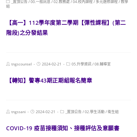
Post
_置頂公告
/
00.一般訊息
/
02.教務處
/
04.校內課程
/
多元選修課程
/
教學
category:
組
【高一】112學年度第二學期【彈性課程】(第二
階段)之分發結果
Post
Post
Post
tngscounsel
2024-02-21
05.升學資訊
/
08.輔導室
author:
published:
category:
【轉知】警專43期正期組報名簡章
Post
Post
Post
tngssani
2024-02-21
_置頂公告
/
02.學生活動
/
衛生組
author:
published:
category:
COVID-19 疫苗接種須知、接種評估及意願書