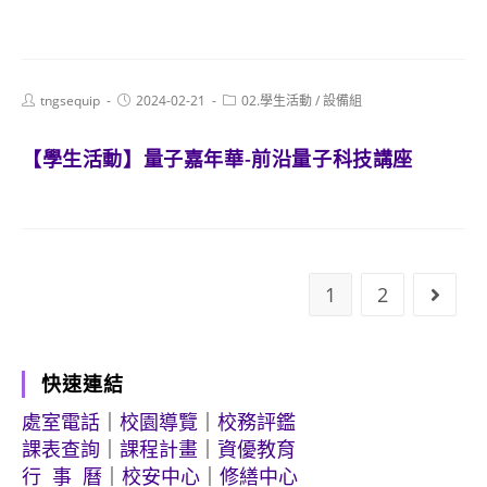
Post
Post
Post
tngsequip
2024-02-21
02.學生活動
/
設備組
author:
published:
category:
【學生活動】量子嘉年華-前沿量子科技講座
1
2
Go to
快速連結
處室電話
｜
校園導覽
｜
校務評鑑
課表查詢
｜
課程計畫
｜
資優教育
行 事 曆
｜
校安中心
｜
修繕中心