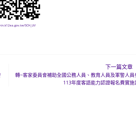
s-tn.k12ea.gov.tw/SCH_UI/
下一篇文章
發
轉~客家委員會補助全國公務人員、教育人員及軍警人員
113年度客語能力認證報名費實施