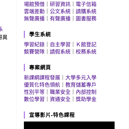
場館預借
｜
研習資訊
｜
電子信箱
雲端差勤
｜
公文系統
｜
請購系統
無聲廣播
｜
有聲廣播
｜
圖書服務
系
學生系統
得異
學習紀錄
｜
自主學習
｜
Ｋ館登記
競賽營隊
｜
請假系統
｜
校務系統
專案網頁
新課綱課程發展
｜
大學多元入學
優質化特色領航
｜
教育儲蓄專戶
性別平等
｜
職業安全
｜
內部控制
數位學習
｜
資通安全
｜
獎助學金
宣導影片-特色課程