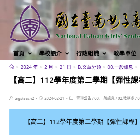
跳
轉
至
主
要
內
首頁
學校簡介
行政組織
教學單位
容
>
2024 年
>
2 月
>
21 日
>
B.文章分類
>
00.一般訊息
>
【高二】112學年度第二學期【彈性課
Post
Post
Post
tngsteach2
2024-02-21
_置頂公告
/
00.一般訊息
/
02.教務處
/
author:
published:
category:
【高二】112學年度第二學期【彈性課程】