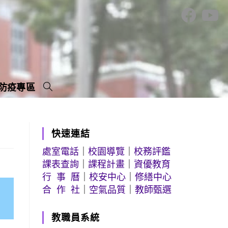
防疫專區
快速連結
處室電話
｜
校園導覽
｜
校務評鑑
課表查詢
｜
課程計畫
｜
資優教育
行 事 曆
｜
校安中心
｜
修繕中心
合 作 社
｜
空氣品質
｜
教師甄選
教職員系統