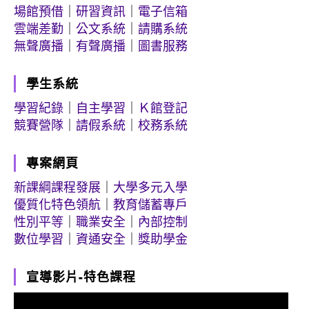
場館預借
｜
研習資訊
｜
電子信箱
雲端差勤
｜
公文系統
｜
請購系統
無聲廣播
｜
有聲廣播
｜
圖書服務
學生系統
學習紀錄
｜
自主學習
｜
Ｋ館登記
競賽營隊
｜
請假系統
｜
校務系統
專案網頁
新課綱課程發展
｜
大學多元入學
優質化特色領航
｜
教育儲蓄專戶
性別平等
｜
職業安全
｜
內部控制
數位學習
｜
資通安全
｜
獎助學金
宣導影片-特色課程