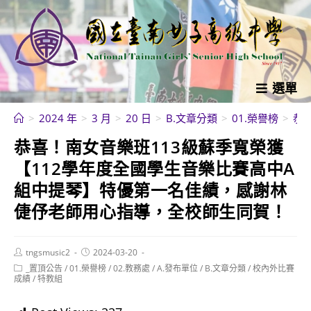
跳
轉
至
主
要
選單
內
>
2024 年
>
3 月
>
20 日
>
B.文章分類
>
01.榮譽榜
>
恭
容
恭喜！南女音樂班113級蘇季寬榮獲
【112學年度全國學生音樂比賽高中A
組中提琴】特優第一名佳績，感謝林
倢伃老師用心指導，全校師生同賀！
Post
Post
tngsmusic2
2024-03-20
author:
published:
Post
_置頂公告
/
01.榮譽榜
/
02.教務處
/
A.發布單位
/
B.文章分類
/
校內外比賽
category:
成績
/
特教組