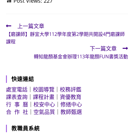
Post Views:
227
上一篇文章
Read
【磨課師】靜宜大學112學年度第2學期共開設4門磨課師
more
課程
articles
下一篇文章
轉知龍顏基金會辦理113年龍顏FUN書獎活動
快速連結
處室電話
｜
校園導覽
｜
校務評鑑
課表查詢
｜
課程計畫
｜
資優教育
行 事 曆
｜
校安中心
｜
修繕中心
合 作 社
｜
空氣品質
｜
教師甄選
教職員系統