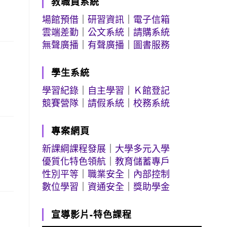
教職員系統
場館預借
｜
研習資訊
｜
電子信箱
雲端差勤
｜
公文系統
｜
請購系統
無聲廣播
｜
有聲廣播
｜
圖書服務
學生系統
學習紀錄
｜
自主學習
｜
Ｋ館登記
競賽營隊
｜
請假系統
｜
校務系統
專案網頁
新課綱課程發展
｜
大學多元入學
優質化特色領航
｜
教育儲蓄專戶
性別平等
｜
職業安全
｜
內部控制
數位學習
｜
資通安全
｜
獎助學金
宣導影片-特色課程