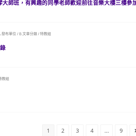
lier)小提琴大師班，有興趣的同學老師歡迎前往音樂大樓三樓參
A.發布單位
/
B.文章分類
/
特教組
登錄
特教組
1
2
3
4
...
9