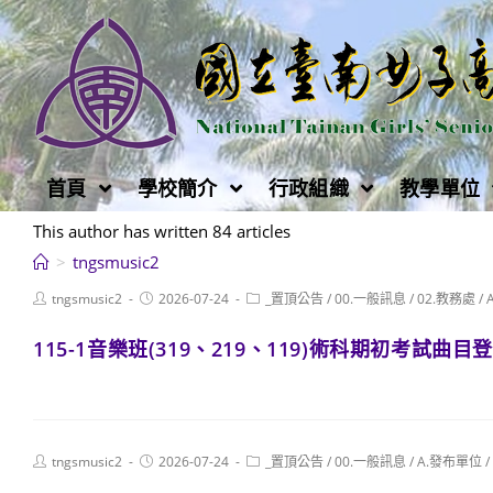
跳
轉
至
主
要
內
首頁
學校簡介
行政組織
教學單位
容
This author has written 84 articles
>
tngsmusic2
Post
Post
Post
tngsmusic2
2026-07-24
_置頂公告
/
00.一般訊息
/
02.教務處
/
author:
published:
category:
115-1音樂班(319、219、119)術科期初考試曲目
Post
Post
Post
tngsmusic2
2026-07-24
_置頂公告
/
00.一般訊息
/
A.發布單位
/
author:
published:
category: