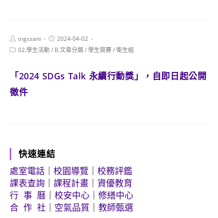
Post
Post
tngssani
2024-04-02
author:
published:
Post
02.學生活動
/
B.文章分類
/
學生競賽
/
衛生組
category:
「2024 SDGs Talk 永續行動獎」，自即日起公開
徵件
快速連結
處室電話
｜
校園導覽
｜
校務評鑑
課表查詢
｜
課程計畫
｜
資優教育
行 事 曆
｜
校安中心
｜
修繕中心
合 作 社
｜
空氣品質
｜
教師甄選