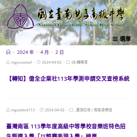
跳
轉
至
主
要
選單
內
>
2024 年
>
4 月
>
2 日
容
Post
Post
Post
tngscounsel
2024-04-02
08.輔導室
author:
published:
category:
【轉知】億全企業社113年學測申請交叉查榜系統
Post
Post
Post
tngstalent113
2024-04-02
_置頂公告
/
南區音樂班
author:
published:
category:
臺灣南區 113學年度高級中等學校音樂班特色招
生甄選入學「以競賽表現入學」榜單