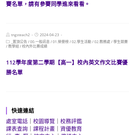
賽名單，請有參賽同學進來看看。
Post
Post
tngsteach2
2024-04-23
author:
published:
Post
_置頂公告
/
00.一般訊息
/
01.榮譽榜
/
02.學生活動
/
02.教務處
/
學生競賽
category:
/
教學組
/
校內外比賽成績
112學年度第二學期【高一】校內英文作文比賽優
勝名單
快速連結
處室電話
｜
校園導覽
｜
校務評鑑
課表查詢
｜
課程計畫
｜
資優教育