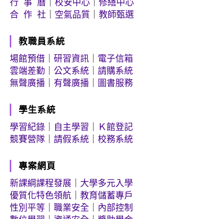
行 事 曆
｜
校安中心
｜
修繕中心
合 作 社
｜
空氣品質
｜
教師甄選
教職員系統
場館預借
｜
研習資訊
｜
電子信箱
雲端差勤
｜
公文系統
｜
請購系統
無聲廣播
｜
有聲廣播
｜
圖書服務
學生系統
學習紀錄
｜
自主學習
｜
Ｋ館登記
競賽營隊
｜
請假系統
｜
校務系統
專案網頁
新課綱課程發展
｜
大學多元入學
優質化特色領航
｜
教育儲蓄專戶
性別平等
｜
職業安全
｜
內部控制