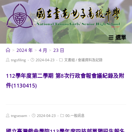
跳
轉
至
主
要
選單
內
>
2024 年
>
4 月
>
23 日
容
Post
Post
Post
tngsfiling
2024-04-23
文書組
/
會議資料及記錄
author:
published:
category:
112學年度第二學期 第8次行政會報會議紀錄及附
件(1130415)
Post
Post
Post
tngsexam
2024-04-23
00.一般訊息
author:
published:
category:
國立臺灣戲曲學院113學年度四技部單獨招生報名