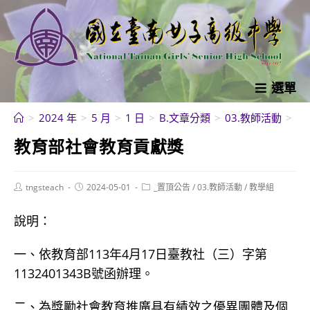
跳
轉
至
主
要
選單
內
>
2024 年
>
5 月
>
1 日
>
B.文章分類
>
03.教師活動
>
教
容
教育部社會教育貢獻獎
Post
Post
Post
tngsteach
2024-05-01
_置頂公告
/
03.教師活動
/
教學組
author:
published:
category:
說明：
一、依教育部113年4月17日臺教社（三）字第
1132401343B號函辦理。
二、為獎勵社會教育推廣具有績效之優異團體及個