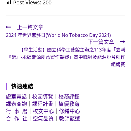
Post Views:
200
上一篇文章
Read
2024 年世界無菸日(World No Tobacco Day 2024)
more
下一篇文章
articles
【學生活動】國立科學工藝館主辦之113年度「臺灣
『能』-永續能源創意實作競賽」高中職組及能源短片創作
組競賽
快速連結
處室電話
｜
校園導覽
｜
校務評鑑
課表查詢
｜
課程計畫
｜
資優教育
行 事 曆
｜
校安中心
｜
修繕中心
合 作 社
｜
空氣品質
｜
教師甄選