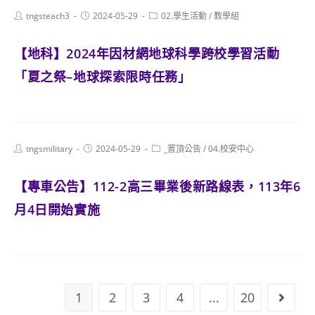
Post
Post
Post
tngsteach3
2024-05-29
02.學生活動
/
教學組
author:
published:
category:
【地科】2024年因材網地球科學跨校學習活動
「夏之祭–地球探索限時任務」
Post
Post
Post
tngsmilitary
2024-05-29
_置頂公告
/
04.校安中心
author:
published:
category:
【專車公告】112-2高三畢業後新路線表，113年6
月4日開始實施
1
2
3
4
...
20
Go to