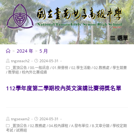
跳
轉
至
主
要
選單
內
>
2024 年
>
5 月
容
Post
Post
tngsteach2
2024-05-31
author:
published:
Post
_置頂公告
/
00.一般訊息
/
01.榮譽榜
/
02.學生活動
/
02.教務處
/
學生競賽
category:
/
教學組
/
校內外比賽成績
112學年度第二學期校內英文演講比賽得獎名單
Post
Post
tngsexam2
2024-05-31
author:
published:
Post
_置頂公告
/
02.教務處
/
04.校內課程
/
A.發布單位
/
B.文章分類
/
學校定期
category:
考試
/
試務組