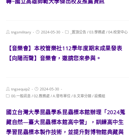
轉~國立高雄師範大學傑出校友推薦資訊
Post
Post
Post
tngsmilitary
2024-05-30
_置頂公告
/
03.學務處
/
04.校安中心
author:
published:
category:
【音樂會】本校管樂社112學年度期末成果發表
【向陽而聲】音樂會，邀請您來參與。
Post
Post
tngsequip2
2024-05-30
author:
published:
Post
00.一般訊息
/
02.教務處
/
A.發布單位
/
B.文章分類
/
設備組
category:
國立台灣大學昆蟲學系昆蟲標本館辦理「2024蒐
藏自然—臺大昆蟲標本館高中營」，訓練高中生
學習昆蟲標本製作技術，並提升對博物館典藏與