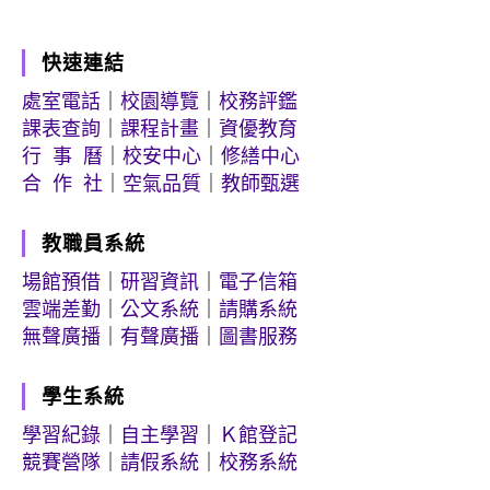
快速連結
處室電話
｜
校園導覽
｜
校務評鑑
課表查詢
｜
課程計畫
｜
資優教育
行 事 曆
｜
校安中心
｜
修繕中心
合 作 社
｜
空氣品質
｜
教師甄選
教職員系統
場館預借
｜
研習資訊
｜
電子信箱
雲端差勤
｜
公文系統
｜
請購系統
無聲廣播
｜
有聲廣播
｜
圖書服務
學生系統
學習紀錄
｜
自主學習
｜
Ｋ館登記
競賽營隊
｜
請假系統
｜
校務系統