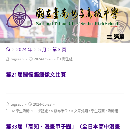
跳
轉
至
主
要
選單
內
>
2024 年
>
5 月
>
第 3 頁
容
Post
Post
Post
tngssani
2024-05-28
衛生組
author:
published:
category:
第21屆關懷癲癇徵文比賽
Post
Post
tngsacti
2024-05-28
author:
published:
Post
02.學生活動
/
03.學務處
/
A.發布單位
/
B.文章分類
/
學生競賽
/
活動組
category:
第33屆「高知．漫畫甲子園」（全日本高中漫畫