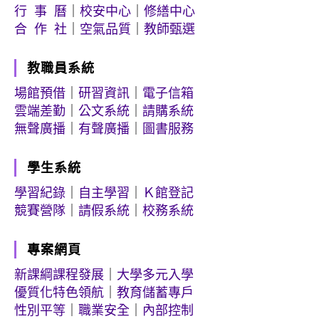
行 事 曆
｜
校安中心
｜
修繕中心
合 作 社
｜
空氣品質
｜
教師甄選
教職員系統
場館預借
｜
研習資訊
｜
電子信箱
雲端差勤
｜
公文系統
｜
請購系統
無聲廣播
｜
有聲廣播
｜
圖書服務
學生系統
學習紀錄
｜
自主學習
｜
Ｋ館登記
競賽營隊
｜
請假系統
｜
校務系統
專案網頁
新課綱課程發展
｜
大學多元入學
優質化特色領航
｜
教育儲蓄專戶
性別平等
｜
職業安全
｜
內部控制