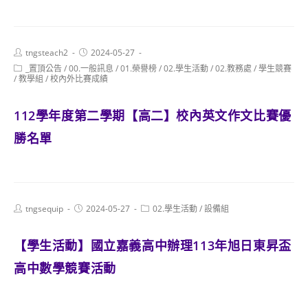
Post
Post
tngsteach2
2024-05-27
author:
published:
Post
_置頂公告
/
00.一般訊息
/
01.榮譽榜
/
02.學生活動
/
02.教務處
/
學生競賽
category:
/
教學組
/
校內外比賽成績
112學年度第二學期【高二】校內英文作文比賽優
勝名單
Post
Post
Post
tngsequip
2024-05-27
02.學生活動
/
設備組
author:
published:
category:
【學生活動】國立嘉義高中辦理113年旭日東昇盃
高中數學競賽活動