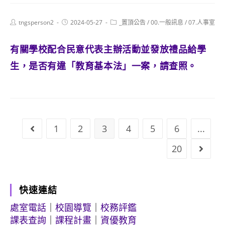
Post
Post
Post
tngsperson2
2024-05-27
_置頂公告
/
00.一般訊息
/
07.人事室
author:
published:
category:
有關學校配合民意代表主辦活動並發放禮品給學
生，是否有違「教育基本法」一案，請查照。
1
2
3
4
5
6
...
Go to the previous page
20
Go to
快速連結
處室電話
｜
校園導覽
｜
校務評鑑
課表查詢
｜
課程計畫
｜
資優教育