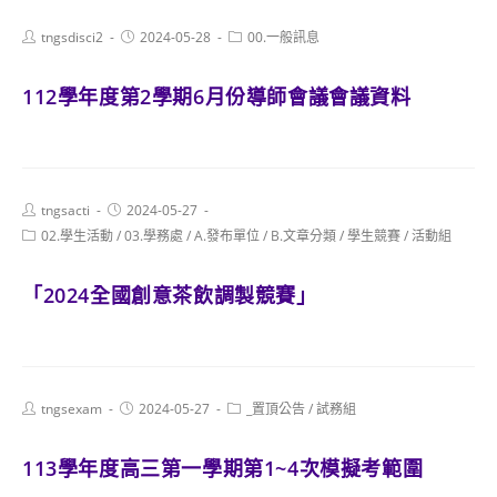
Post
Post
Post
tngsdisci2
2024-05-28
00.一般訊息
author:
published:
category:
112學年度第2學期6月份導師會議會議資料
Post
Post
tngsacti
2024-05-27
author:
published:
Post
02.學生活動
/
03.學務處
/
A.發布單位
/
B.文章分類
/
學生競賽
/
活動組
category:
「2024全國創意茶飲調製競賽」
Post
Post
Post
tngsexam
2024-05-27
_置頂公告
/
試務組
author:
published:
category:
113學年度高三第一學期第1~4次模擬考範圍