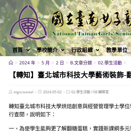
跳
轉
至
主
要
內
首頁
學校簡介
行政組織
教學單位
容
>
2024 年
>
5 月
>
2 日
>
B.文章分類
>
02.學生活動
>
【轉知】臺北城市科技大學藝術裝飾-
Post
Post
Post
tngscounsel
2024-05-02
02.學生活動
/
08.輔導室
author:
published:
category:
轉知臺北城市科技大學烘焙創意與經營管理學士學位
行查閱，說明如下：
一、為使學生能夠更了解翻糖蛋糕，實踐新課綱多元