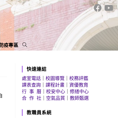
防疫專區
快速連結
處室電話
｜
校園導覽
｜
校務評鑑
課表查詢
｜
課程計畫
｜
資優教育
行 事 曆
｜
校安中心
｜
修繕中心
自
合 作 社
｜
空氣品質
｜
教師甄選
教職員系統