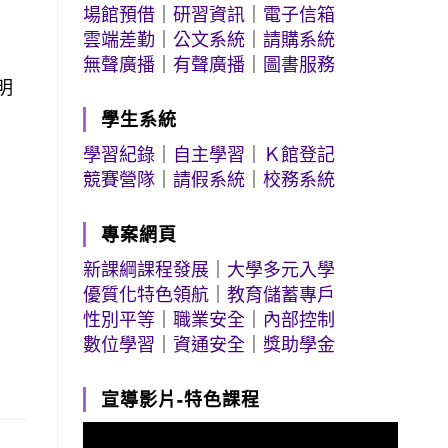
場館預借
｜
研習資訊
｜
電子信箱
雲端差勤
｜
公文系統
｜
請購系統
無聲廣播
｜
有聲廣播
｜
圖書服務
明
學生系統
學習紀錄
｜
自主學習
｜
Ｋ館登記
競賽營隊
｜
請假系統
｜
校務系統
專案網頁
新課綱課程發展
｜
大學多元入學
優質化特色領航
｜
教育儲蓄專戶
性別平等
｜
職業安全
｜
內部控制
數位學習
｜
資通安全
｜
獎助學金
宣導影片-特色課程