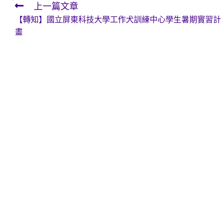
上一篇文章
Read
【轉知】國立屏東科技大學工作犬訓練中心學生暑期實習計
more
畫
articles