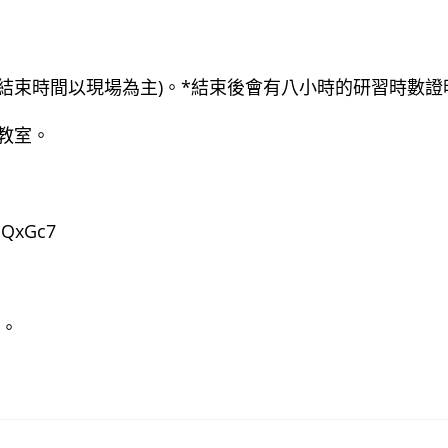
6：00(結束時間以現場為主)。*結束後會有八小時的研習時數證
力教室。
QxGc7
止。